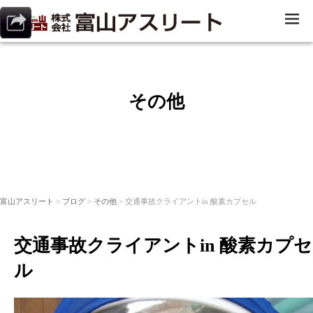
ME
NU
その他
富山アスリート
>
ブログ
>
その他
> 交通事故クライアントin 酸素カプセル
交通事故クライアントin 酸素カプセ
ル