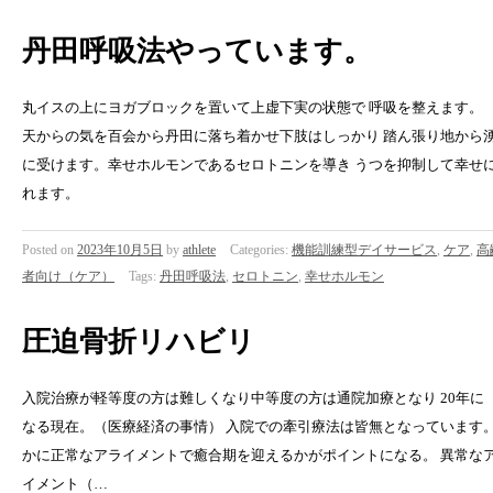
丹田呼吸法やっています。
丸イスの上にヨガブロックを置いて上虚下実の状態で 呼吸を整えます。
天からの気を百会から丹田に落ち着かせ下肢はしっかり 踏ん張り地から
に受けます。幸せホルモンであるセロトニンを導き うつを抑制して幸せ
れます。
Posted on
2023年10月5日
by
athlete
Categories:
機能訓練型デイサービス
,
ケア
,
高
者向け（ケア）
Tags:
丹田呼吸法
,
セロトニン
,
幸せホルモン
圧迫骨折リハビリ
入院治療が軽等度の方は難しくなり中等度の方は通院加療となり 20年に
なる現在。（医療経済の事情） 入院での牽引療法は皆無となっています。
かに正常なアライメントで癒合期を迎えるかがポイントになる。 異常な
イメント（…