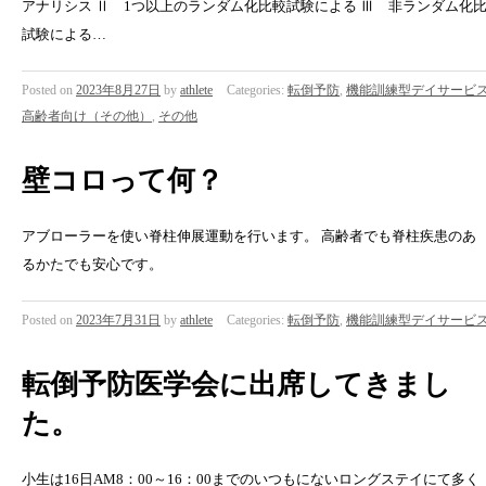
アナリシス Ⅱ 1つ以上のランダム化比較試験による Ⅲ 非ランダム化
試験による…
Posted on
2023年8月27日
by
athlete
Categories:
転倒予防
,
機能訓練型デイサービ
高齢者向け（その他）
,
その他
壁コロって何？
アブローラーを使い脊柱伸展運動を行います。 高齢者でも脊柱疾患のあ
るかたでも安心です。
Posted on
2023年7月31日
by
athlete
Categories:
転倒予防
,
機能訓練型デイサービ
転倒予防医学会に出席してきまし
た。
小生は16日AM8：00～16：00までのいつもにないロングステイにて多く