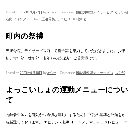
Posted on
2023年9月27日
by
athlete
Categories:
機能訓練型デイサービス
,
ケア
,
高
者向け（ケア）
Tags:
圧迫骨折
,
リハビリ
,
牽引療法
町内の祭禮
当接骨院、デイサービス前にて獅子舞を奉納していただきました。 少年
部、青年部、壮年部、老年部の総出演！ ご苦労様です。
Posted on
2023年9月10日
by
athlete
Categories:
機能訓練型デイサービス
,
未分類
よっこいしょの運動メニューにつ
て
高齢者の体力を有効かつ適切な運動にするために 下記の基準と分類をか
ら厳選しております。 エビデンス基準 Ⅰ システマティックレビュー/マ