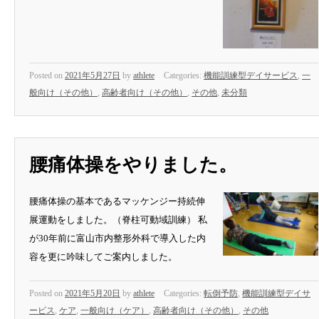
Posted on
2021年5月27日
by
athlete
Categories:
機能訓練型デイサービス
,
一
般向け（その他）
,
高齢者向け（その他）
,
その他
,
未分類
腰痛体操をやりました。
腰痛体操の基本であるマッケンジー持続伸
展運動をしました。（脊柱可動域訓練） 私
が30年前に富山市内整形外科で導入した内
容を更に吟味してご案内しました。
Posted on
2021年5月20日
by
athlete
Categories:
転倒予防
,
機能訓練型デイサ
ービス
,
ケア
,
一般向け（ケア）
,
高齢者向け（その他）
,
その他