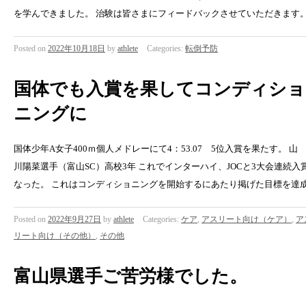
を学んできました。 治験は皆さまにフィードバックさせていただきます
Posted on
2022年10月18日
by
athlete
Categories:
転倒予防
国体でも入賞を果してコンディショ
ニングに
国体少年A女子400ｍ個人メドレーにて4：53.07 5位入賞を果たす。 山
川陽菜選手（富山SC）高校3年 これでインターハイ、JOCと3大会連続入
なった。 これはコンディショニングを開始するにあたり掲げた目標を達
Posted on
2022年9月27日
by
athlete
Categories:
ケア
,
アスリート向け（ケア）
,
ア
リート向け（その他）
,
その他
富山県選手ご苦労様でした。