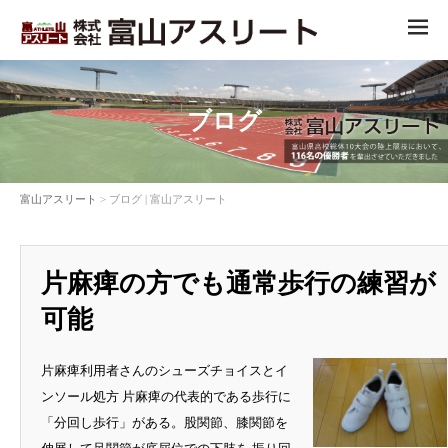
ME
NU
ブログ
富山アスリート
> ブログ | 富山アスリート
片麻痺の方でも通常歩行の練習が
可能
片麻痺利用者さんのシューズチョイスとイ
ンソール処方 片麻痺の代表的である歩行に
「分回し歩行」がある。股関節、膝関節を