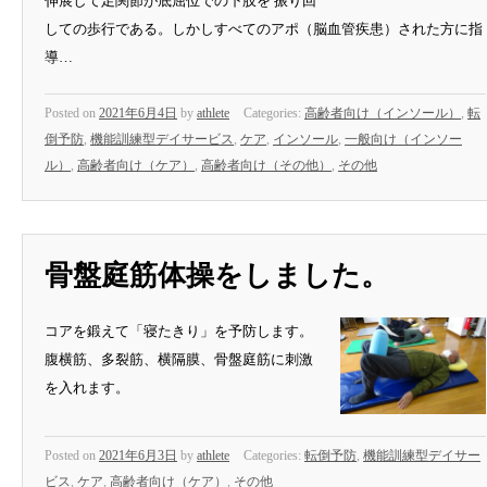
伸展して足関節が底屈位での下肢を 振り回
しての歩行である。しかしすべてのアポ（脳血管疾患）された方に指
導…
Posted on
2021年6月4日
by
athlete
Categories:
高齢者向け（インソール）
,
転
倒予防
,
機能訓練型デイサービス
,
ケア
,
インソール
,
一般向け（インソー
ル）
,
高齢者向け（ケア）
,
高齢者向け（その他）
,
その他
骨盤庭筋体操をしました。
コアを鍛えて「寝たきり」を予防します。
腹横筋、多裂筋、横隔膜、骨盤庭筋に刺激
を入れます。
Posted on
2021年6月3日
by
athlete
Categories:
転倒予防
,
機能訓練型デイサー
ビス
,
ケア
,
高齢者向け（ケア）
,
その他