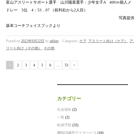
富山アスリートサポート選手 山川陽菜選手：少年女子A 400ｍ個人メ
ドレー 5位 4：53．07 （前列右から2人目）
写真提
坂本コーチフェイスブックより
Posted on
2022年9月22日
by
athlete
Categories:
ケア
,
アスリート向け（ケア）
,
ア
リート向け（その他）
,
その他
1
2
3
4
5
6
…
53
>
カテゴリー
社会福祉
(2)
一覧
(2)
転倒予防
(32)
機能訓練型デイサービス
(16)