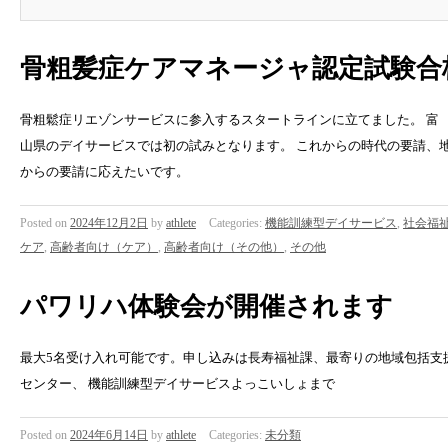
骨粗髪症ケアマネージャ認定試験合
骨粗鬆症リエゾンサービスに参入するスタートラインに立てました。 富
山県のデイサービスでは初の試みとなります。 これからの時代の要請、
からの要請に応えたいです。
Posted on
2024年12月2日
by
athlete
Categories:
機能訓練型デイサービス
,
社会福
ケア
,
高齢者向け（ケア）
,
高齢者向け（その他）
,
その他
パワリハ体験会が開催されます
最大5名受け入れ可能です。申し込みは長寿福祉課、最寄りの地域包括支
センター、 機能訓練型デイサービスよっこいしょまで
Posted on
2024年6月14日
by
athlete
Categories:
未分類