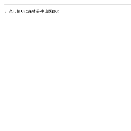
←
久し振りに森林浴-中山医師と