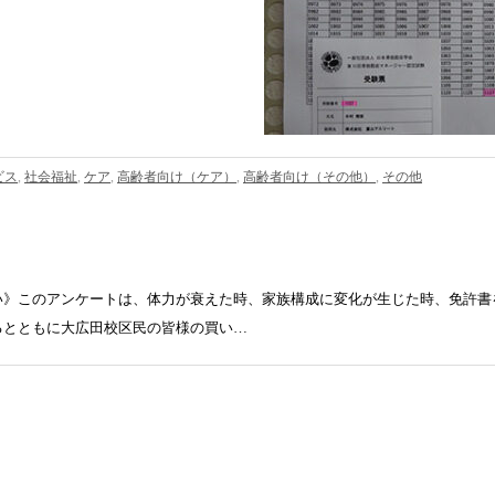
ビス
,
社会福祉
,
ケア
,
高齢者向け（ケア）
,
高齢者向け（その他）
,
その他
い》このアンケートは、体力が衰えた時、家族構成に変化が生じた時、免許書
るとともに大広田校区民の皆様の買い…