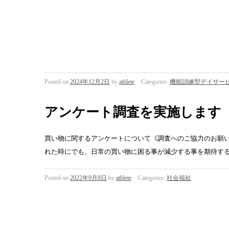
Posted on
2024年12月2日
by
athlete
Categories:
機能訓練型デイサー
アンケート調査を実施します
買い物に関するアンケートについて《調査へのご協力のお願
れた時にでも、日常の買い物に困る事が減少する事を期待す
Posted on
2022年9月8日
by
athlete
Categories:
社会福祉