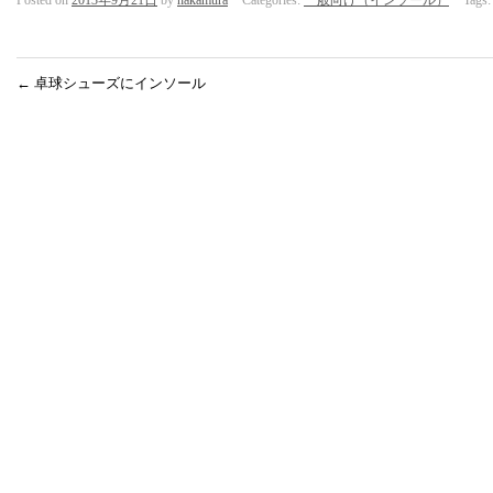
Posted on
2013年9月21日
by
nakamura
Categories:
一般向け（インソール）
Tags
←
卓球シューズにインソール