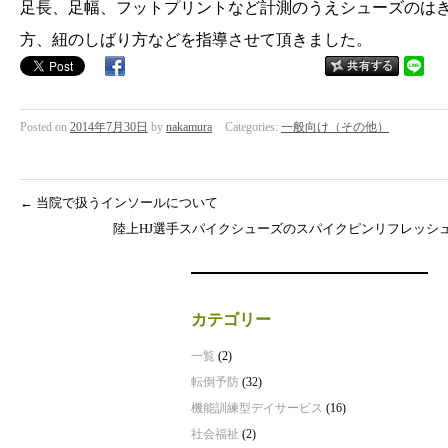
足長、足幅、フットプリントなど計測のうえシューズのは
方、紐のしばり方などを指導させて頂きました。
Posted on
2014年7月30日
by
nakamura
Categories:
一般向け（その他）
←
当院で扱うインソールについて
陸上HJ選手スパイクシューズのスパイクピンリフレッシ
カテゴリー
一覧
(2)
転倒予防
(32)
機能訓練型デイサービス
(16)
社会福祉
(2)