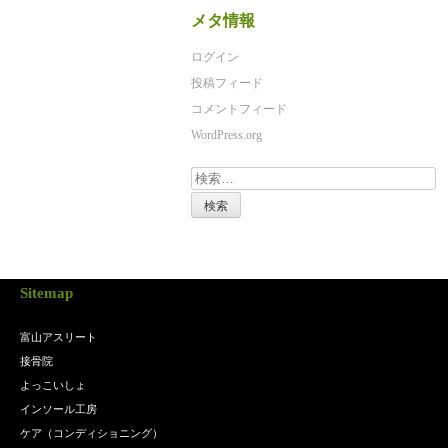
メタ情報
ログイン
投稿フィード
コメントフィード
WordPress.org
検
索:
Sitemap
富山アスリート
接骨院
よっこいしょ
インソール工房
ケア（コンディショニング）