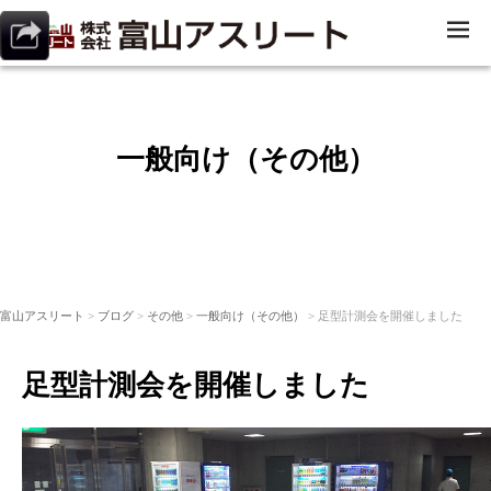
ME
NU
一般向け（その他）
富山アスリート
>
ブログ
>
その他
>
一般向け（その他）
> 足型計測会を開催しました
足型計測会を開催しました