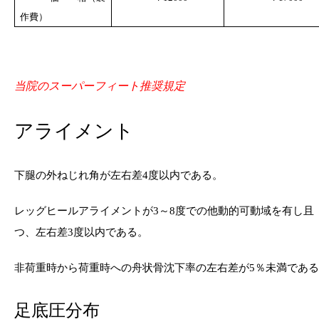
作費）
当院のスーパーフィート推奨規定
アライメント
下腿の外ねじれ角が左右差
度以内である。
4
レッグヒールアライメントが
～
度での他動的可動域を有し且
3
8
つ、左右差
度以内である。
3
非荷重時から荷重時への舟状骨沈下率の左右差が
％未満である
5
足底圧分布