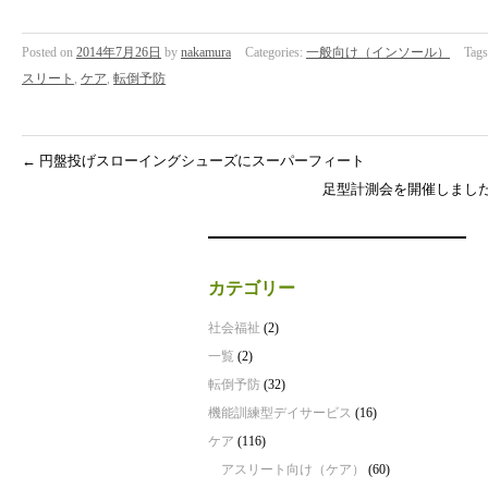
Posted on
2014年7月26日
by
nakamura
Categories:
一般向け（インソール）
Tag
スリート
,
ケア
,
転倒予防
←
円盤投げスローイングシューズにスーパーフィート
足型計測会を開催しまし
カテゴリー
社会福祉
(2)
一覧
(2)
転倒予防
(32)
機能訓練型デイサービス
(16)
ケア
(116)
アスリート向け（ケア）
(60)