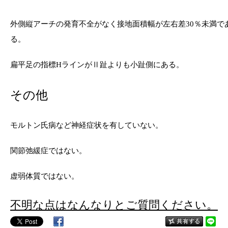
外側縦アーチの発育不全がなく接地面積幅が左右差
％未満で
30
る。
扁平足の指標
ラインがⅡ趾よりも小趾側にある。
H
その他
モルトン氏病など神経症状を有していない。
関節弛緩症ではない。
虚弱体質ではない。
不明な点はなんなりとご質問ください。