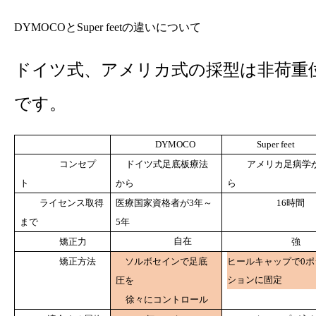
と
の違いについて
DYMOCO
Super feet
ドイツ式、アメリカ式の採型は非荷重
です。
DYMOCO
Super feet
コンセプ
ドイツ式足底板療法
アメリカ足病学
ト
から
ら
ライセンス取得
医療国家資格者が
年～
時間
3
16
まで
年
5
矯正力
強
自在
矯正方法
ソルボセインで足底
ヒールキャップで
0
ポ
圧を
ションに固定
徐々にコントロール