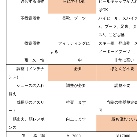
適合する履物
何にでも
ヒールキャップが入
OK
ば
OK
不得意履物
長靴、ブーツ
ハイヒール、スパイ
、ブーツ、足袋、ダ
S
ス
、こども靴
S
得意履物
フィッティングに
スキー靴、登山靴、
よる
ノーボードブーツ
耐 久 性
中
非常に高い
調整（メンテナ
必要
ほとんど不要
ンス）
シューズの入れ
調整が必要
調整不要
替え
成長期のアスリ
推奨します
当院の推奨規定
ート
照
筋出力、筋レスポ
向上します
最も優れてい
ンス
価 格（製
￥
￥
12000
17000