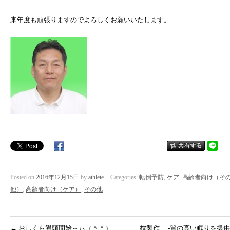
来年度も頑張りますのでよろしくお願いいたします。
Posted on
2016年12月15日
by
athlete
Categories:
転倒予防
,
ケア
,
高齢者向け（そ
他）
,
高齢者向け（ケア）
,
その他
←
おしくら饅頭開始～ぃ（＾＾）
枕製作 -質の高い眠りを提供