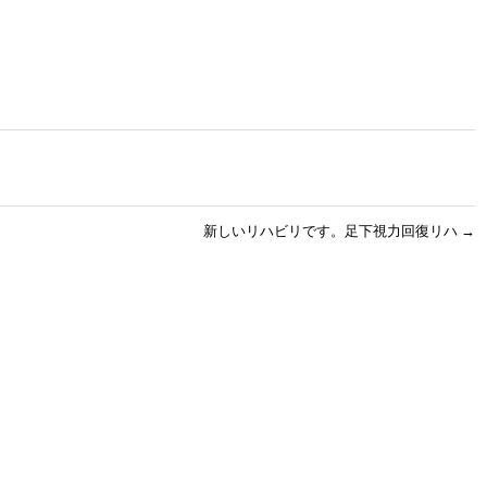
新しいリハビリです。足下視力回復リハ
→