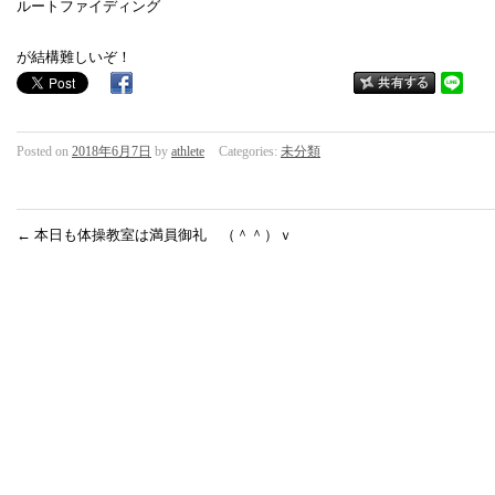
ルートファイディング
が結構難しいぞ！
Posted on
2018年6月7日
by
athlete
Categories:
未分類
←
本日も体操教室は満員御礼 （＾＾）ｖ