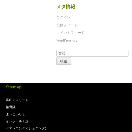
メタ情報
ログイン
投稿フィード
コメントフィード
WordPress.org
検
索:
Sitemap
富山アスリート
接骨院
よっこいしょ
インソール工房
ケア（コンディショニング）