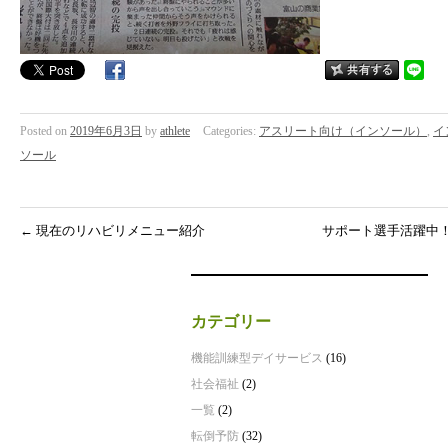
Posted on
2019年6月3日
by
athlete
Categories:
アスリート向け（インソール）
,
イ
ソール
←
現在のリハビリメニュー紹介
サポート選手活躍中
カテゴリー
機能訓練型デイサービス
(16)
社会福祉
(2)
一覧
(2)
転倒予防
(32)