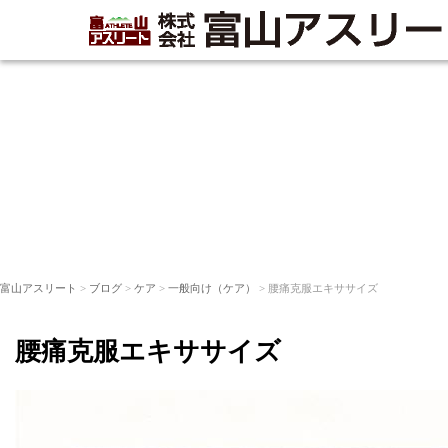
富山アスリート
>
ブログ
>
ケア
>
一般向け（ケア）
> 腰痛克服エキササイズ
腰痛克服エキササイズ