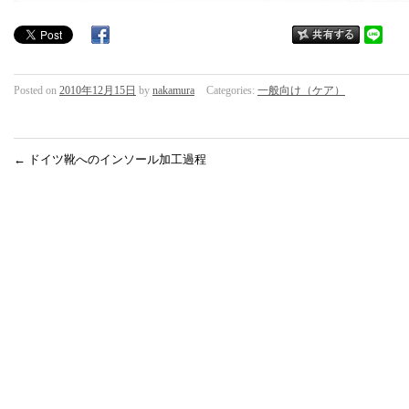
Posted on
2010年12月15日
by
nakamura
Categories:
一般向け（ケア）
←
ドイツ靴へのインソール加工過程